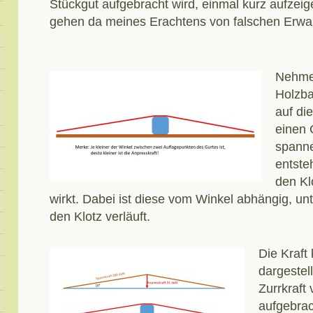
Stückgut aufgebracht wird, einmal kurz aufzeig
gehen da meines Erachtens von falschen Erwa
Nehmen
Holzba
auf di
einen 
spanne
entsteh
den Kl
wirkt. Dabei ist diese vom Winkel abhängig, un
den Klotz verläuft.
Die Kraft
dargestel
Zurrkraft
aufgebrac