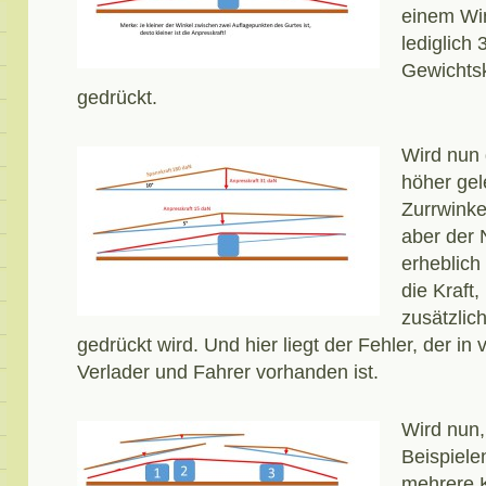
einem Win
lediglich
Gewichtsk
gedrückt.
Wird nun 
höher gele
Zurrwinke
aber der 
erheblich
die Kraft,
zusätzlic
gedrückt wird. Und hier liegt der Fehler, der in
Verlader und Fahrer vorhanden ist.
Wird nun,
Beispiele
mehrere K