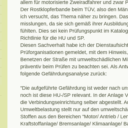
allem für motorisierte Zweiradfahrer und zwar
Der Rostklopferbande beim TÜV, also den Män
ich versucht, das Thema näher zu bringen. Das 
misslungen, da sie sich gemäß ihrer Ausbildung
fühlten. Dies sei kein Prüfungspunkt im Katalo
Richtlinie für die HU und SP.
Diesen Sachverhalt habe ich der Dienstaufsich
Prüforganisationen gemeldet, mit dem Hinweis
Benetzen der Straße mit umweltschädlichen Mit
präventiv beim Prüfen zu beachten sei. Als Ant
folgende Gefährdungsanalyse zurück:
"Die aufgeführte Gefährdung ist weder nach u
noch ist diese HU-/SP relevant. In der Anlage V
die Verbindungseinrichtung selber abgestellt. 
Umweltbelastung stellt nur auf den umweltschä
Stoffen aus den Bereichen "Motor/ Antrieb / Le
Kraftstoffanlage/ Bremsanlage/ Klimaanlage/ Ba