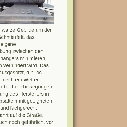
schwarze Gebilde um den
chmierfett, das
deigene
eibung zwischen den
hängers minimieren,
n verhindert wird. Das
ausgesetzt, d.h. es
schlechtem Wetter
lso bei Lenkbewegungen
nung des Herstellers in
satteln mit geeigneten
und fachgerecht
ahrt auf die Straße,
ch noch gefährlich, vor