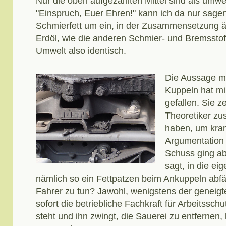
Nur die oben aufgezählten Mittel sind als umwe
"Einspruch, Euer Ehren!" kann ich da nur sagen
Schmierfett um ein, in der Zusammensetzung äh
Erdöl, wie die anderen Schmier- und Bremsstoffe
Umwelt also identisch.
Die Aussage mi
Kuppeln hat mi
gefallen. Sie ze
Theoretiker z
haben, um kra
Argumentation 
Schuss ging ab
sagt, in die e
nämlich so ein Fettpatzen beim Ankuppeln abfäl
Fahrer zu tun? Jawohl, wenigstens der geneigt
sofort die betriebliche Fachkraft für Arbeitssch
steht und ihn zwingt, die Sauerei zu entfernen