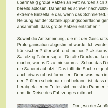
übermäßig große Patzen an Fett würden sich
bereits ablösen. Daher ist es schwer nachvollzi
extreme Einzelfälle dar, wenn das Schmierfett, 
Reibung auf der Sattelkupplungsoberfläche genu
ansammelt, dass große Patzen entstehen."
Soweit die Amtsmeinung, die mit der Geschäft
Prüforganisation abgestimmt wurde. Ich werde 
fränkischer Prüfer während meines Praktikum
Sattelzug-Fahrer sagte: "Du alte Drecksau, ko
machn, wenns D zu mir kummst. Schau das D 
die Sauerei abbutzt." Das trifft die Sache eigen
auch etwas robust formuliert. Denn was man im
den Prüfern scheinbar nicht bekannt ist, dass ei
herabgefallenen Fettes sich meist im Rahmen no
und die Reise des Fahrzeuges mitmacht.
Dort, wo der Anhä