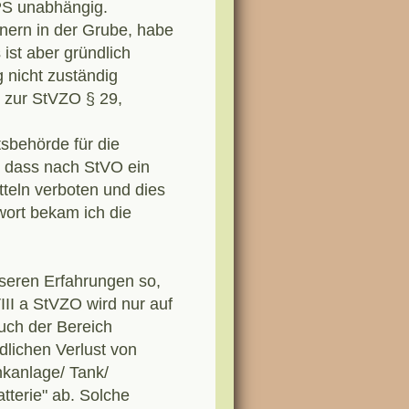
 PS unabhängig.
nern in der Grube, habe
ist aber gründlich
 nicht zuständig
g zur StVZO § 29,
tsbehörde für die
, dass nach StVO ein
teln verboten und dies
wort bekam ich die
nseren Erfahrungen so,
III a StVZO wird nur auf
Auch der Bereich
dlichen Verlust von
nkanlage/ Tank/
tterie" ab. Solche