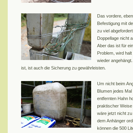
Das vordere, ebenf
Befestigung mit d
zu viel abgeforder
Doppellage nicht a
Aber das ist für e
Problem, wird hal
wieder angehängt.
ist, ist auch die Sicherung zu gewährleisten.
Um nicht beim Ang
Blumen jedes Mal
entfernten Hahn h
praktischer Weise
wäre jetzt nicht z
dem Anhänger orden
können die 500 Li