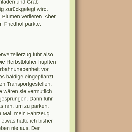
nladen und Grab
g zurückgelegt wird.
an Blumen verlieren. Aber
m Friedhof parkte.
nverteilerzug fuhr also
Die Herbstblüher hüpften
hrbahnunebenheit vor
as baldige eingepflanzt
en Transportgestellen.
e wären sie vermutlich
esprungen. Dann fuhr
ts ran, um zu parken.
en Mal, mein Fahrzeug
 etwas hatte ich bisher
ben nie aus. Der