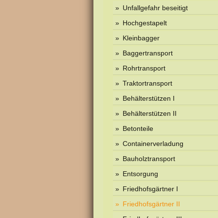
Unfallgefahr beseitigt
Hochgestapelt
Kleinbagger
Baggertransport
Rohrtransport
Traktortransport
Behälterstützen I
Behälterstützen II
Betonteile
Containerverladung
Bauholztransport
Entsorgung
Friedhofsgärtner I
Friedhofsgärtner II