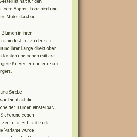
stell ist halt für den
uf dem Asphalt konzipiert und
lben Meter darüber.
 Blumen in ihren
t zumindest mir zu denken.
grund ihrer Länge direkt oben
n Kanten und schon mittlere
ngere Kurven ermuntern zum
ngers.
dung Strebe –
r leicht auf die
öhe der Blumen einstellbar,
e Sicherung gegen
lzen, eine Schraube oder
ge Variante würde