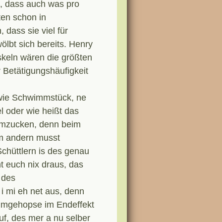
n, dass auch was pro
en schon in
dass sie viel für
lbt sich bereits. Henry
keln wären die größten
 Betätigungshäufigkeit
 wie Schwimmstück, ne
l oder wie heißt das
zamzucken, denn beim
im andern musst
Schüttlern is des genau
t euch nix draus, das
 des
i mi eh net aus, denn
umgehopse im Endeffekt
auf, des mer a nu selber