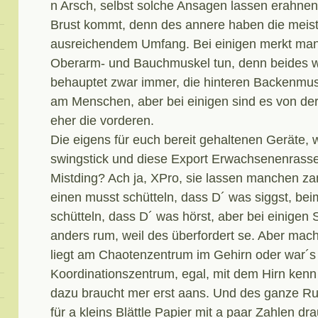
n Arsch, selbst solche Ansagen lassen erahne
Brust kommt, denn des annere haben die meist
ausreichendem Umfang. Bei einigen merkt man, 
Oberarm- und Bauchmuskel tun, denn beides wö
behauptet zwar immer, die hinteren Backenmus
am Menschen, aber bei einigen sind es von der
eher die vorderen.
Die eigens für euch bereit gehaltenen Geräte,
swingstick und diese Export Erwachsenenrasse
Mistding? Ach ja, XPro, sie lassen manchen 
einen musst schütteln, dass D´ was siggst, be
schütteln, dass D´ was hörst, aber bei einigen 
anders rum, weil des überfordert se. Aber mach
liegt am Chaotenzentrum im Gehirn oder war´s
Koordinationszentrum, egal, mit dem Hirn kenn 
dazu braucht mer erst aans. Und des ganze R
für a kleins Blättle Papier mit a paar Zahlen dr